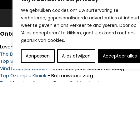
We gebruiken cookies om uw surfervaring te
verbeteren, gepersonaliseerde advertenties of inhoud
© https://thebalanceclub.nl. Alle rechten voorbehouden.
weer te geven en ons verkeer te analyseren. Door op
‘Alles accepteren’ te klikken, gaat u akkoord met ons
Ontdek Onze Websites
gebruik van cookies.
Levensstijl en Gezondheid
The Balance Club
- Gezonde levensstijl
Aanpassen
Alles afwijzen
Accepteer alles
Top Saxenda Kliniek
- Persoonlijke gezondheidszorg
Vind Lifestyle Coach
- Ontmoet jouw coach vandaag
Top Ozempic Kliniek
- Betrouwbare zorg
Top Mounjaro Kopen
- Gezondheid oplossingen
Top Botox Kopen
- Voor een stralende huid
Top Hulpmiddelen Ouderen Kopen
- Ondersteuning voor zel
Top Parkinson Hulpmiddelen Kopen
- Ondersteuning voor me
Top Dementie Producten Kopen
- Begeleiding en steun
Top Haarverlies Kopen
- Oplossingen voor haarverlies
Huis en Tuin
Top Badkamer Kopen
- Alles voor je droombadkamer