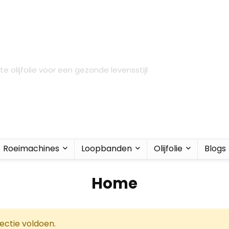
e olijfolie voor een gezonde levensstijl
Roeimachines
Loopbanden
Olijfolie
Blogs
‎Home
ectie voldoen.